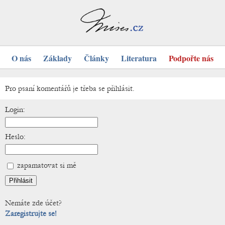
O nás
Základy
Články
Literatura
Podpořte nás
Pro psaní komentářů je třeba se přihlásit.
Login:
Heslo:
zapamatovat si mě
Nemáte zde účet?
Zaregistrujte se!