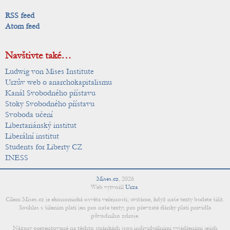
RSS feed
Atom feed
Navštivte také…
Ludwig von Mises Institute
Urzův web o anarchokapitalismu
Kanál Svobodného přístavu
Stoky Svobodného přístavu
Svoboda učení
Libertariánský institut
Liberální institut
Students for Liberty CZ
INESS
Mises.cz
,
2026
Web vytvořil
Urza
.
Cílem Mises.cz je ekonomická osvěta veřejnosti; uvítáme, když naše texty budete šířit.
Souhlas s šířením platí jen pro naše texty; pro převzaté články platí pravidla
původního zdroje.
Názory prezentované na těchto stránkách jsou individuálními vyjádřeními jejich