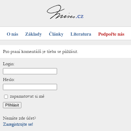
O nás
Základy
Články
Literatura
Podpořte nás
Pro psaní komentářů je třeba se přihlásit.
Login:
Heslo:
zapamatovat si mě
Nemáte zde účet?
Zaregistrujte se!