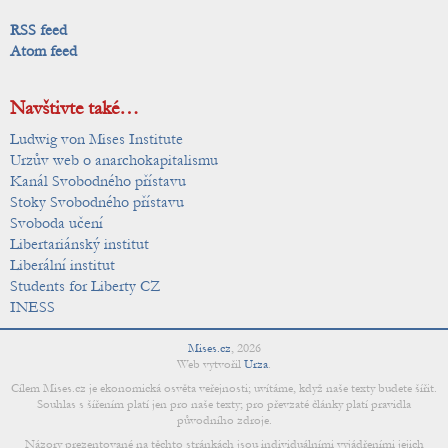
RSS feed
Atom feed
Navštivte také…
Ludwig von Mises Institute
Urzův web o anarchokapitalismu
Kanál Svobodného přístavu
Stoky Svobodného přístavu
Svoboda učení
Libertariánský institut
Liberální institut
Students for Liberty CZ
INESS
Mises.cz
,
2026
Web vytvořil
Urza
.
Cílem Mises.cz je ekonomická osvěta veřejnosti; uvítáme, když naše texty budete šířit.
Souhlas s šířením platí jen pro naše texty; pro převzaté články platí pravidla
původního zdroje.
Názory prezentované na těchto stránkách jsou individuálními vyjádřeními jejich