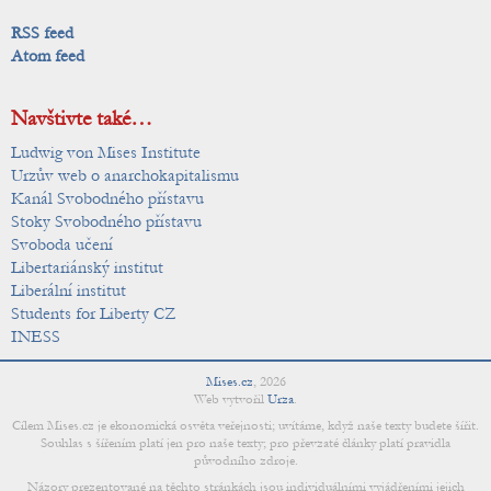
RSS feed
Atom feed
Navštivte také…
Ludwig von Mises Institute
Urzův web o anarchokapitalismu
Kanál Svobodného přístavu
Stoky Svobodného přístavu
Svoboda učení
Libertariánský institut
Liberální institut
Students for Liberty CZ
INESS
Mises.cz
,
2026
Web vytvořil
Urza
.
Cílem Mises.cz je ekonomická osvěta veřejnosti; uvítáme, když naše texty budete šířit.
Souhlas s šířením platí jen pro naše texty; pro převzaté články platí pravidla
původního zdroje.
Názory prezentované na těchto stránkách jsou individuálními vyjádřeními jejich