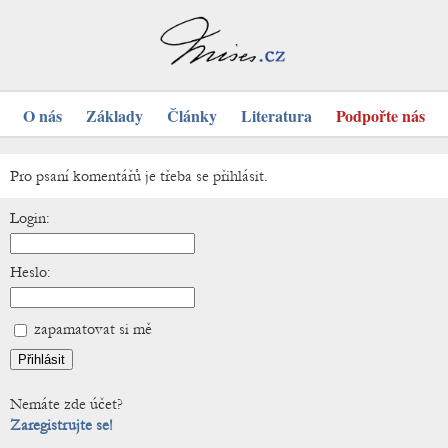
O nás
Základy
Články
Literatura
Podpořte nás
Pro psaní komentářů je třeba se přihlásit.
Login:
Heslo:
zapamatovat si mě
Nemáte zde účet?
Zaregistrujte se!