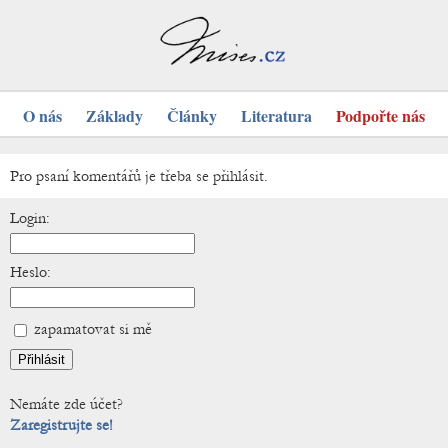
O nás
Základy
Články
Literatura
Podpořte nás
Pro psaní komentářů je třeba se přihlásit.
Login:
Heslo:
zapamatovat si mě
Nemáte zde účet?
Zaregistrujte se!