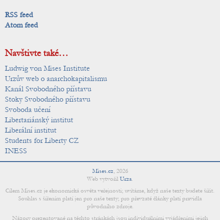
RSS feed
Atom feed
Navštivte také…
Ludwig von Mises Institute
Urzův web o anarchokapitalismu
Kanál Svobodného přístavu
Stoky Svobodného přístavu
Svoboda učení
Libertariánský institut
Liberální institut
Students for Liberty CZ
INESS
Mises.cz
,
2026
Web vytvořil
Urza
.
Cílem Mises.cz je ekonomická osvěta veřejnosti; uvítáme, když naše texty budete šířit.
Souhlas s šířením platí jen pro naše texty; pro převzaté články platí pravidla
původního zdroje.
Názory prezentované na těchto stránkách jsou individuálními vyjádřeními jejich