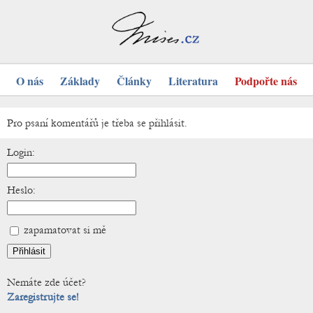
O nás
Základy
Články
Literatura
Podpořte nás
Pro psaní komentářů je třeba se přihlásit.
Login:
Heslo:
zapamatovat si mě
Nemáte zde účet?
Zaregistrujte se!