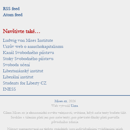
RSS feed
Atom feed
Navštivte také…
Ludwig von Mises Institute
Urzův web o anarchokapitalismu
Kanál Svobodného přístavu
Stoky Svobodného přístavu
Svoboda učení
Libertariánský institut
Liberální institut
Students for Liberty CZ
INESS
Mises.cz
,
2026
Web vytvořil
Urza
.
Cílem Mises.cz je ekonomická osvěta veřejnosti; uvítáme, když naše texty budete šířit.
Souhlas s šířením platí jen pro naše texty; pro převzaté články platí pravidla
původního zdroje.
Názory prezentované na těchto stránkách jsou individuálními vyjádřeními jejich