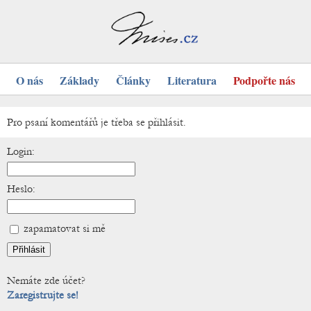
O nás
Základy
Články
Literatura
Podpořte nás
Pro psaní komentářů je třeba se přihlásit.
Login:
Heslo:
zapamatovat si mě
Nemáte zde účet?
Zaregistrujte se!