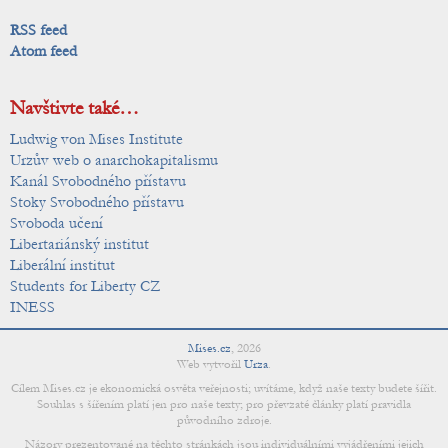
RSS feed
Atom feed
Navštivte také…
Ludwig von Mises Institute
Urzův web o anarchokapitalismu
Kanál Svobodného přístavu
Stoky Svobodného přístavu
Svoboda učení
Libertariánský institut
Liberální institut
Students for Liberty CZ
INESS
Mises.cz
,
2026
Web vytvořil
Urza
.
Cílem Mises.cz je ekonomická osvěta veřejnosti; uvítáme, když naše texty budete šířit.
Souhlas s šířením platí jen pro naše texty; pro převzaté články platí pravidla
původního zdroje.
Názory prezentované na těchto stránkách jsou individuálními vyjádřeními jejich