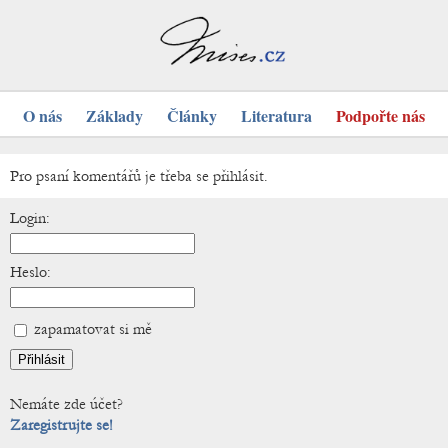
O nás
Základy
Články
Literatura
Podpořte nás
Pro psaní komentářů je třeba se přihlásit.
Login:
Heslo:
zapamatovat si mě
Nemáte zde účet?
Zaregistrujte se!