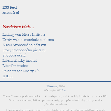
RSS feed
Atom feed
Navštivte také…
Ludwig von Mises Institute
Urzův web o anarchokapitalismu
Kanál Svobodného přístavu
Stoky Svobodného přístavu
Svoboda učení
Libertariánský institut
Liberální institut
Students for Liberty CZ
INESS
Mises.cz
,
2026
Web vytvořil
Urza
.
Cílem Mises.cz je ekonomická osvěta veřejnosti; uvítáme, když naše texty budete šířit.
Souhlas s šířením platí jen pro naše texty; pro převzaté články platí pravidla
původního zdroje.
Názory prezentované na těchto stránkách jsou individuálními vyjádřeními jejich