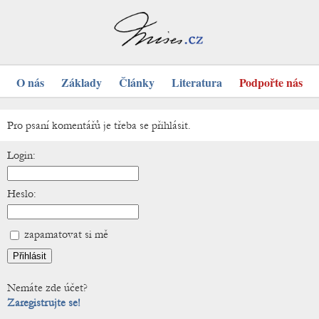
O nás
Základy
Články
Literatura
Podpořte nás
Pro psaní komentářů je třeba se přihlásit.
Login:
Heslo:
zapamatovat si mě
Nemáte zde účet?
Zaregistrujte se!