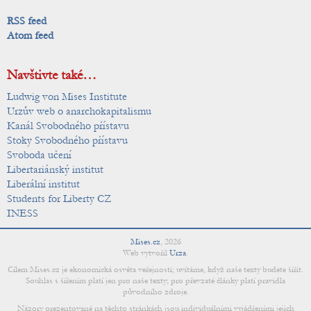
RSS feed
Atom feed
Navštivte také…
Ludwig von Mises Institute
Urzův web o anarchokapitalismu
Kanál Svobodného přístavu
Stoky Svobodného přístavu
Svoboda učení
Libertariánský institut
Liberální institut
Students for Liberty CZ
INESS
Mises.cz
,
2026
Web vytvořil
Urza
.
Cílem Mises.cz je ekonomická osvěta veřejnosti; uvítáme, když naše texty budete šířit.
Souhlas s šířením platí jen pro naše texty; pro převzaté články platí pravidla
původního zdroje.
Názory prezentované na těchto stránkách jsou individuálními vyjádřeními jejich