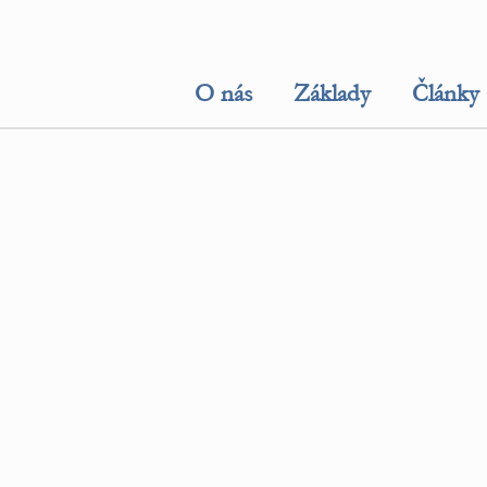
O nás
Základy
Články