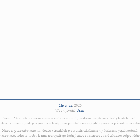
Mises.cz
,
2026
Web vytvořil
Urza
.
Cílem Mises.cz je ekonomická osvěta veřejnosti; uvítáme, když naše texty budete šířit.
uhlas s šířením platí jen pro naše texty; pro převzaté články platí pravidla původního zdro
Názory prezentované na těchto stránkách jsou individuálními vyjádřeními jejich autorů.
vozovatel tohoto webu k nim nevyjadřuje žádný názor a nenese za ně žádnou odpovědn