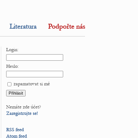
Literatura
Podpořte nás
Login:
Heslo:
zapamatovat si mě
Nemáte zde účet?
Zaregistrujte se!
RSS feed
Atom feed