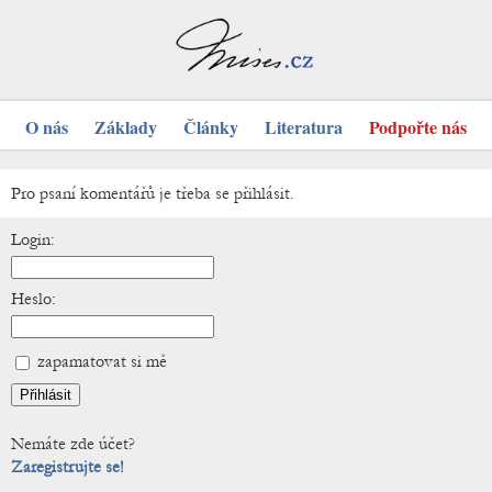
O nás
Základy
Články
Literatura
Podpořte nás
Pro psaní komentářů je třeba se přihlásit.
Login:
Heslo:
zapamatovat si mě
Nemáte zde účet?
Zaregistrujte se!