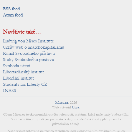
RSS feed
Atom feed
Navštivte také…
Ludwig von Mises Institute
Urzův web o anarchokapitalismu
Kanál Svobodného přístavu
Stoky Svobodného přístavu
Svoboda učení
Libertariánský institut
Liberální institut
Students for Liberty CZ
INESS
Mises.cz
,
2026
Web vytvořil
Urza
.
Cílem Mises.cz je ekonomická osvěta veřejnosti; uvítáme, když naše texty budete šířit.
Souhlas s šířením platí jen pro naše texty; pro převzaté články platí pravidla
původního zdroje.
Názory prezentované na těchto stránkách jsou individuálními vyjádřeními jejich