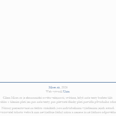
Mises.cz
,
2026
Web vytvořil
Urza
.
Cílem Mises.cz je ekonomická osvěta veřejnosti; uvítáme, když naše texty budete šířit.
uhlas s šířením platí jen pro naše texty; pro převzaté články platí pravidla původního zdro
Názory prezentované na těchto stránkách jsou individuálními vyjádřeními jejich autorů.
vozovatel tohoto webu k nim nevyjadřuje žádný názor a nenese za ně žádnou odpovědn