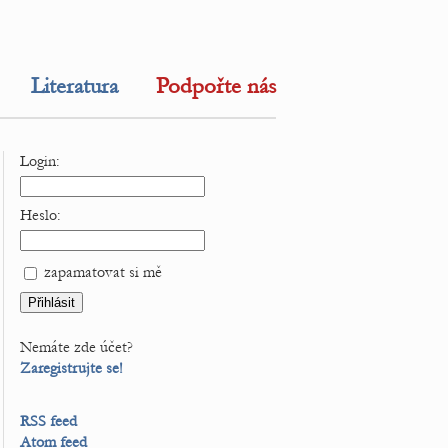
Literatura
Podpořte nás
Login:
Heslo:
zapamatovat si mě
Nemáte zde účet?
Zaregistrujte se!
RSS feed
Atom feed