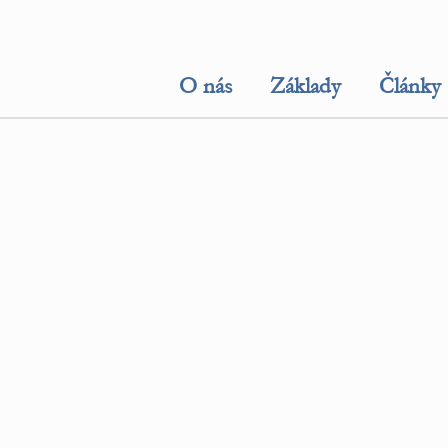
O nás
Základy
Články