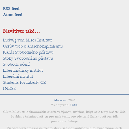
RSS feed
Atom feed
Navštivte také…
Ludwig von Mises Institute
Urzův web o anarchokapitalismu
Kanál Svobodného přístavu
Stoky Svobodného přístavu
Svoboda učení
Libertariánský institut
Liberální institut
Students for Liberty CZ
INESS
Mises.cz
,
2026
Web vytvořil
Urza
.
Cílem Mises.cz je ekonomická osvěta veřejnosti; uvítáme, když naše texty budete šířit.
Souhlas s šířením platí jen pro naše texty; pro převzaté články platí pravidla
původního zdroje.
Názory prezentované na těchto stránkách jsou individuálními vyjádřeními jejich