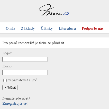
O nás
Základy
Články
Literatura
Podpořte nás
Pro psaní komentářů je třeba se přihlásit.
Login:
Heslo:
zapamatovat si mě
Nemáte zde účet?
Zaregistrujte se!