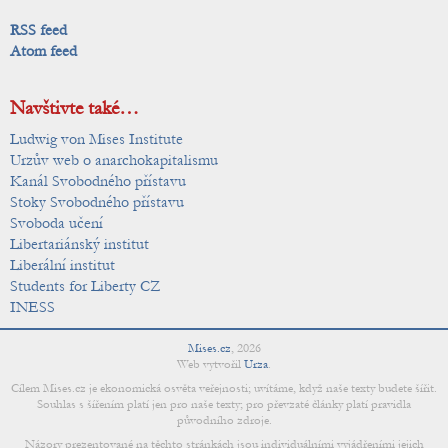
RSS feed
Atom feed
Navštivte také…
Ludwig von Mises Institute
Urzův web o anarchokapitalismu
Kanál Svobodného přístavu
Stoky Svobodného přístavu
Svoboda učení
Libertariánský institut
Liberální institut
Students for Liberty CZ
INESS
Mises.cz
,
2026
Web vytvořil
Urza
.
Cílem Mises.cz je ekonomická osvěta veřejnosti; uvítáme, když naše texty budete šířit.
Souhlas s šířením platí jen pro naše texty; pro převzaté články platí pravidla
původního zdroje.
Názory prezentované na těchto stránkách jsou individuálními vyjádřeními jejich