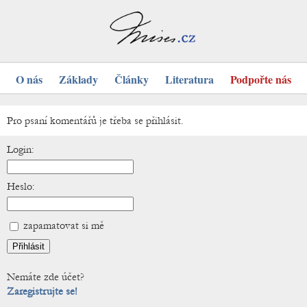
O nás
Základy
Články
Literatura
Podpořte nás
Pro psaní komentářů je třeba se přihlásit.
Login:
Heslo:
zapamatovat si mě
Nemáte zde účet?
Zaregistrujte se!