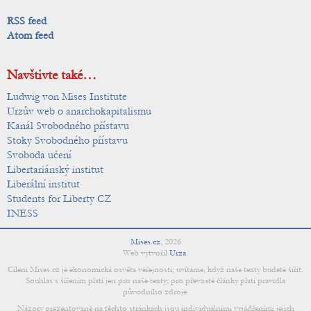
RSS feed
Atom feed
Navštivte také…
Ludwig von Mises Institute
Urzův web o anarchokapitalismu
Kanál Svobodného přístavu
Stoky Svobodného přístavu
Svoboda učení
Libertariánský institut
Liberální institut
Students for Liberty CZ
INESS
Mises.cz
,
2026
Web vytvořil
Urza
.
Cílem Mises.cz je ekonomická osvěta veřejnosti; uvítáme, když naše texty budete šířit.
Souhlas s šířením platí jen pro naše texty; pro převzaté články platí pravidla
původního zdroje.
Názory prezentované na těchto stránkách jsou individuálními vyjádřeními jejich