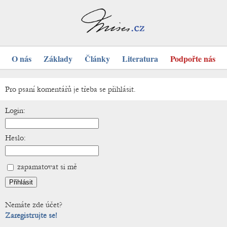
O nás
Základy
Články
Literatura
Podpořte nás
Pro psaní komentářů je třeba se přihlásit.
Login:
Heslo:
zapamatovat si mě
Nemáte zde účet?
Zaregistrujte se!