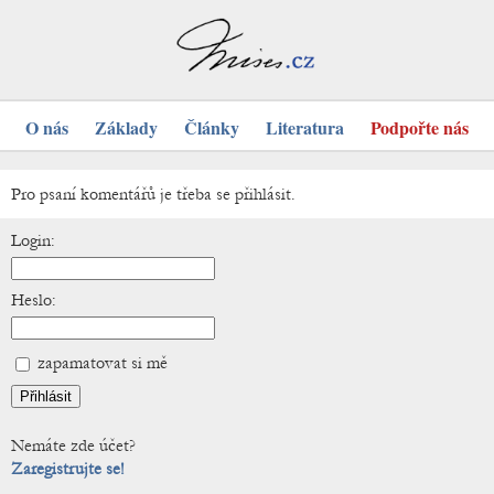
O nás
Základy
Články
Literatura
Podpořte nás
Pro psaní komentářů je třeba se přihlásit.
Login:
Heslo:
zapamatovat si mě
Nemáte zde účet?
Zaregistrujte se!