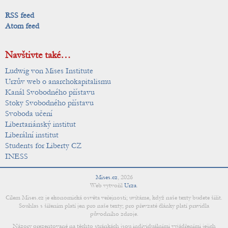
RSS feed
Atom feed
Navštivte také…
Ludwig von Mises Institute
Urzův web o anarchokapitalismu
Kanál Svobodného přístavu
Stoky Svobodného přístavu
Svoboda učení
Libertariánský institut
Liberální institut
Students for Liberty CZ
INESS
Mises.cz
,
2026
Web vytvořil
Urza
.
Cílem Mises.cz je ekonomická osvěta veřejnosti; uvítáme, když naše texty budete šířit.
Souhlas s šířením platí jen pro naše texty; pro převzaté články platí pravidla
původního zdroje.
Názory prezentované na těchto stránkách jsou individuálními vyjádřeními jejich