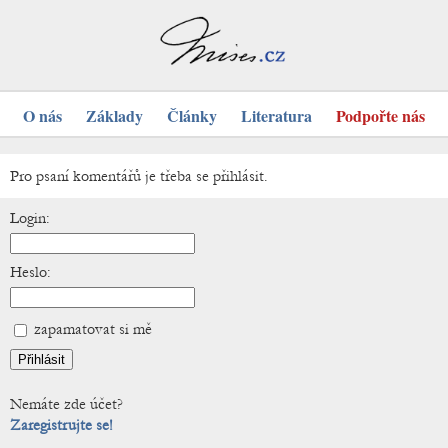
O nás
Základy
Články
Literatura
Podpořte nás
Pro psaní komentářů je třeba se přihlásit.
Login:
Heslo:
zapamatovat si mě
Nemáte zde účet?
Zaregistrujte se!