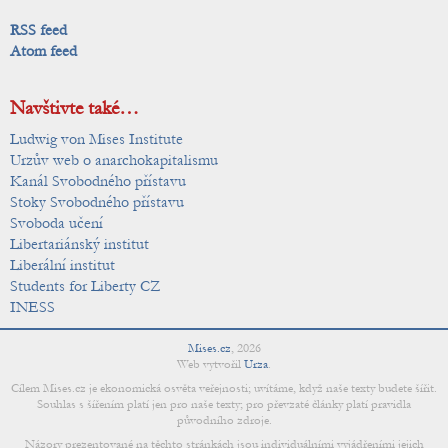
RSS feed
Atom feed
Navštivte také…
Ludwig von Mises Institute
Urzův web o anarchokapitalismu
Kanál Svobodného přístavu
Stoky Svobodného přístavu
Svoboda učení
Libertariánský institut
Liberální institut
Students for Liberty CZ
INESS
Mises.cz
,
2026
Web vytvořil
Urza
.
Cílem Mises.cz je ekonomická osvěta veřejnosti; uvítáme, když naše texty budete šířit.
Souhlas s šířením platí jen pro naše texty; pro převzaté články platí pravidla
původního zdroje.
Názory prezentované na těchto stránkách jsou individuálními vyjádřeními jejich