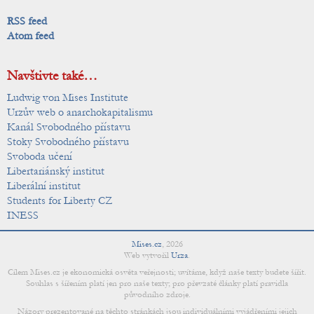
RSS feed
Atom feed
Navštivte také…
Ludwig von Mises Institute
Urzův web o anarchokapitalismu
Kanál Svobodného přístavu
Stoky Svobodného přístavu
Svoboda učení
Libertariánský institut
Liberální institut
Students for Liberty CZ
INESS
Mises.cz
,
2026
Web vytvořil
Urza
.
Cílem Mises.cz je ekonomická osvěta veřejnosti; uvítáme, když naše texty budete šířit.
Souhlas s šířením platí jen pro naše texty; pro převzaté články platí pravidla
původního zdroje.
Názory prezentované na těchto stránkách jsou individuálními vyjádřeními jejich