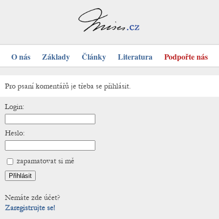
O nás
Základy
Články
Literatura
Podpořte nás
Pro psaní komentářů je třeba se přihlásit.
Login:
Heslo:
zapamatovat si mě
Nemáte zde účet?
Zaregistrujte se!