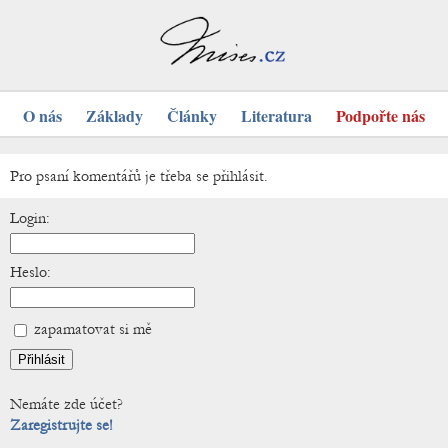
O nás
Základy
Články
Literatura
Podpořte nás
Pro psaní komentářů je třeba se přihlásit.
Login:
Heslo:
zapamatovat si mě
Nemáte zde účet?
Zaregistrujte se!