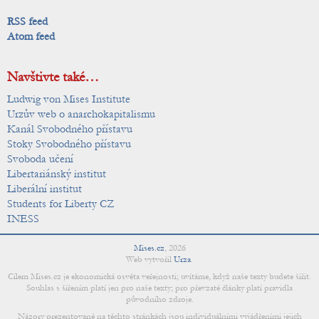
RSS feed
Atom feed
Navštivte také…
Ludwig von Mises Institute
Urzův web o anarchokapitalismu
Kanál Svobodného přístavu
Stoky Svobodného přístavu
Svoboda učení
Libertariánský institut
Liberální institut
Students for Liberty CZ
INESS
Mises.cz
,
2026
Web vytvořil
Urza
.
Cílem Mises.cz je ekonomická osvěta veřejnosti; uvítáme, když naše texty budete šířit.
Souhlas s šířením platí jen pro naše texty; pro převzaté články platí pravidla
původního zdroje.
Názory prezentované na těchto stránkách jsou individuálními vyjádřeními jejich