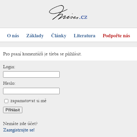
O nás
Základy
Články
Literatura
Podpořte nás
Pro psaní komentářů je třeba se přihlásit.
Login:
Heslo:
zapamatovat si mě
Nemáte zde účet?
Zaregistrujte se!