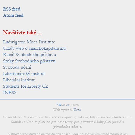
RSS feed
Atom feed
Navštivte také…
Ludwig von Mises Institute
Urzův web o anarchokapitalismu
Kanál Svobodného přístavu
Stoky Svobodného přístavu
Svoboda učení
Libertariánský institut
Liberální institut
Students for Liberty CZ
INESS
Mises.cz
,
2026
Web vytvořil
Urza
.
Cílem Mises.cz je ekonomická osvěta veřejnosti; uvítáme, když naše texty budete šířit.
Souhlas s šířením platí jen pro naše texty; pro převzaté články platí pravidla
původního zdroje.
Názory prezentované na těchto stránkách jsou individuálními vyjádřeními jejich