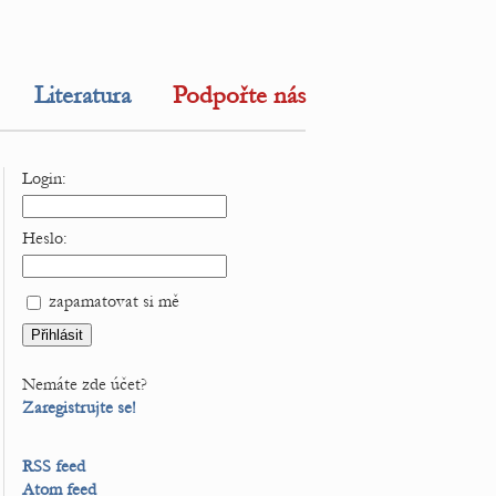
Literatura
Podpořte nás
Login:
Heslo:
zapamatovat si mě
Nemáte zde účet?
Zaregistrujte se!
RSS feed
Atom feed