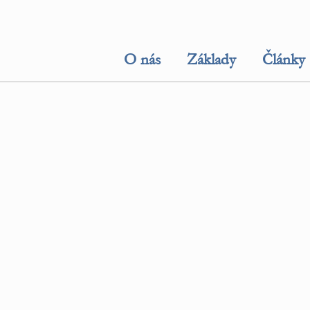
O nás
Základy
Články