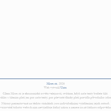
Mises.cz
,
2026
Web vytvořil
Urza
.
Cílem Mises.cz je ekonomická osvěta veřejnosti; uvítáme, když naše texty budete šířit.
uhlas s šířením platí jen pro naše texty; pro převzaté články platí pravidla původního zdro
Názory prezentované na těchto stránkách jsou individuálními vyjádřeními jejich autorů.
vozovatel tohoto webu k nim nevyjadřuje žádný názor a nenese za ně žádnou odpovědn