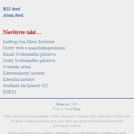
RSS feed
Atom feed
Navštivte také…
Ludwig von Mises Institute
Urzův web o anarchokapitalismu
Kanál Svobodného přístavu
Stoky Svobodného přístavu
Svoboda učení
Libertariánský institut
Liberální institut
Students for Liberty CZ
INESS
Mises.cz
,
2026
Web vytvořil
Urza
.
Cílem Mises.cz je ekonomická osvěta veřejnosti; uvítáme, když naše texty budete šířit.
Souhlas s šířením platí jen pro naše texty; pro převzaté články platí pravidla
původního zdroje.
Názory prezentované na těchto stránkách jsou individuálními vyjádřeními jejich