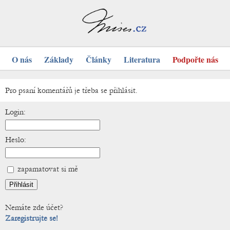
O nás
Základy
Články
Literatura
Podpořte nás
Pro psaní komentářů je třeba se přihlásit.
Login:
Heslo:
zapamatovat si mě
Nemáte zde účet?
Zaregistrujte se!