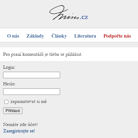
O nás
Základy
Články
Literatura
Podpořte nás
Pro psaní komentářů je třeba se přihlásit.
Login:
Heslo:
zapamatovat si mě
Nemáte zde účet?
Zaregistrujte se!