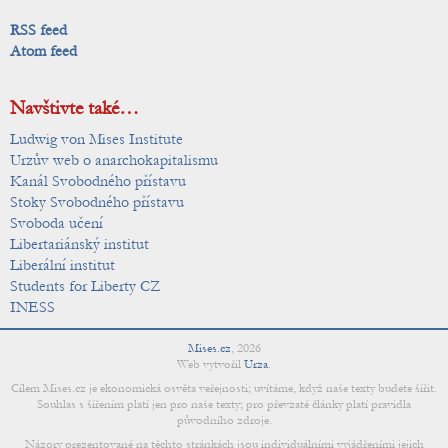
RSS feed
Atom feed
Navštivte také…
Ludwig von Mises Institute
Urzův web o anarchokapitalismu
Kanál Svobodného přístavu
Stoky Svobodného přístavu
Svoboda učení
Libertariánský institut
Liberální institut
Students for Liberty CZ
INESS
Mises.cz
,
2026
Web vytvořil
Urza
.
Cílem Mises.cz je ekonomická osvěta veřejnosti; uvítáme, když naše texty budete šířit.
Souhlas s šířením platí jen pro naše texty; pro převzaté články platí pravidla
původního zdroje.
Názory prezentované na těchto stránkách jsou individuálními vyjádřeními jejich