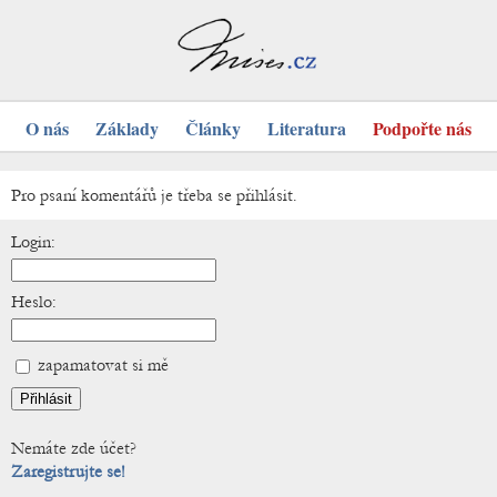
O nás
Základy
Články
Literatura
Podpořte nás
Pro psaní komentářů je třeba se přihlásit.
Login:
Heslo:
zapamatovat si mě
Nemáte zde účet?
Zaregistrujte se!