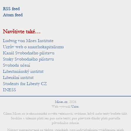
RSS feed
Atom feed
Navštivte také…
Ludwig von Mises Institute
Urzův web o anarchokapitalismu
Kanál Svobodného přístavu
Stoky Svobodného přístavu
Svoboda učení
Libertariánský institut
Liberální institut
Students for Liberty CZ
INESS
Mises.cz
,
2026
Web vytvořil
Urza
.
Cílem Mises.cz je ekonomická osvěta veřejnosti; uvítáme, když naše texty budete šířit.
Souhlas s šířením platí jen pro naše texty; pro převzaté články platí pravidla
původního zdroje.
Názory prezentované na těchto stránkách jsou individuálními vyjádřeními jejich