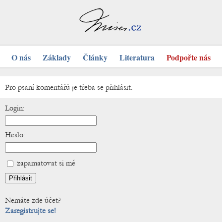
O nás
Základy
Články
Literatura
Podpořte nás
Pro psaní komentářů je třeba se přihlásit.
Login:
Heslo:
zapamatovat si mě
Nemáte zde účet?
Zaregistrujte se!