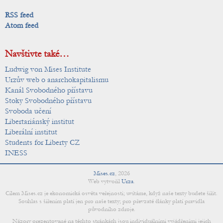
RSS feed
Atom feed
Navštivte také…
Ludwig von Mises Institute
Urzův web o anarchokapitalismu
Kanál Svobodného přístavu
Stoky Svobodného přístavu
Svoboda učení
Libertariánský institut
Liberální institut
Students for Liberty CZ
INESS
Mises.cz
,
2026
Web vytvořil
Urza
.
Cílem Mises.cz je ekonomická osvěta veřejnosti; uvítáme, když naše texty budete šířit.
Souhlas s šířením platí jen pro naše texty; pro převzaté články platí pravidla
původního zdroje.
Názory prezentované na těchto stránkách jsou individuálními vyjádřeními jejich