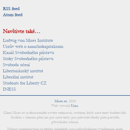
RSS feed
Atom feed
Navštivte také…
Ludwig von Mises Institute
Urzův web o anarchokapitalismu
Kanál Svobodného přístavu
Stoky Svobodného přístavu
Svoboda učení
Libertariánský institut
Liberální institut
Students for Liberty CZ
INESS
Mises.cz
,
2026
Web vytvořil
Urza
.
Cílem Mises.cz je ekonomická osvěta veřejnosti; uvítáme, když naše texty budete šířit.
Souhlas s šířením platí jen pro naše texty; pro převzaté články platí pravidla
původního zdroje.
Názory prezentované na těchto stránkách jsou individuálními vyjádřeními jejich