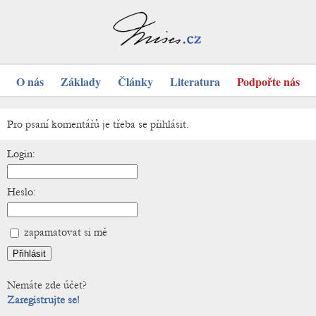
O nás
Základy
Články
Literatura
Podpořte nás
Pro psaní komentářů je třeba se přihlásit.
Login:
Heslo:
zapamatovat si mě
Nemáte zde účet?
Zaregistrujte se!