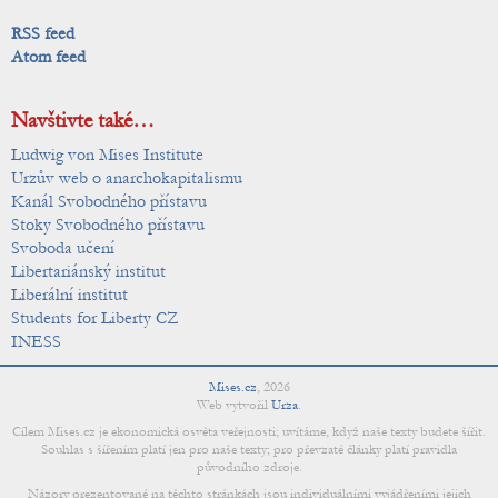
RSS feed
Atom feed
Navštivte také…
Ludwig von Mises Institute
Urzův web o anarchokapitalismu
Kanál Svobodného přístavu
Stoky Svobodného přístavu
Svoboda učení
Libertariánský institut
Liberální institut
Students for Liberty CZ
INESS
Mises.cz
,
2026
Web vytvořil
Urza
.
Cílem Mises.cz je ekonomická osvěta veřejnosti; uvítáme, když naše texty budete šířit.
Souhlas s šířením platí jen pro naše texty; pro převzaté články platí pravidla
původního zdroje.
Názory prezentované na těchto stránkách jsou individuálními vyjádřeními jejich