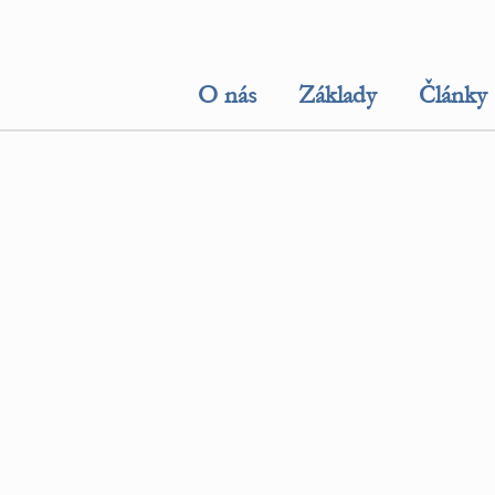
O nás
Základy
Články