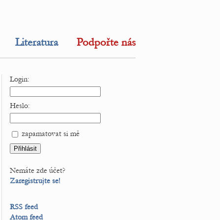
Literatura
Podpořte nás
Login:
Heslo:
zapamatovat si mě
Nemáte zde účet?
Zaregistrujte se!
RSS feed
Atom feed