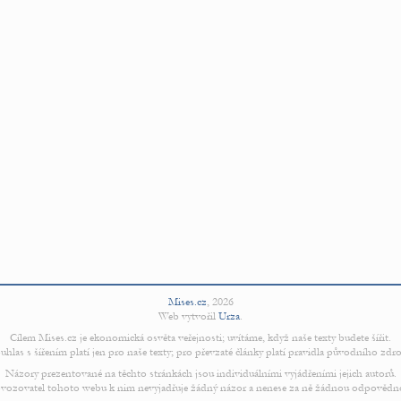
Mises.cz
,
2026
Web vytvořil
Urza
.
Cílem Mises.cz je ekonomická osvěta veřejnosti; uvítáme, když naše texty budete šířit.
uhlas s šířením platí jen pro naše texty; pro převzaté články platí pravidla původního zdro
Názory prezentované na těchto stránkách jsou individuálními vyjádřeními jejich autorů.
vozovatel tohoto webu k nim nevyjadřuje žádný názor a nenese za ně žádnou odpovědn