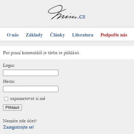
O nás
Základy
Články
Literatura
Podpořte nás
Pro psaní komentářů je třeba se přihlásit.
Login:
Heslo:
zapamatovat si mě
Nemáte zde účet?
Zaregistrujte se!