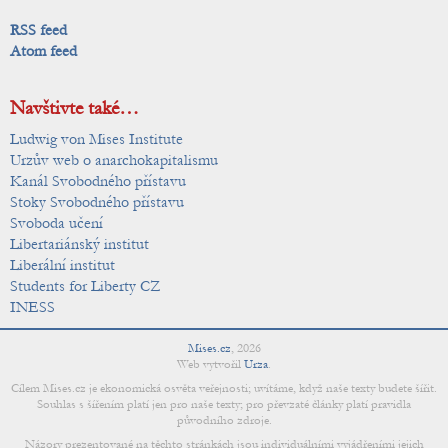
RSS feed
Atom feed
Navštivte také…
Ludwig von Mises Institute
Urzův web o anarchokapitalismu
Kanál Svobodného přístavu
Stoky Svobodného přístavu
Svoboda učení
Libertariánský institut
Liberální institut
Students for Liberty CZ
INESS
Mises.cz
,
2026
Web vytvořil
Urza
.
Cílem Mises.cz je ekonomická osvěta veřejnosti; uvítáme, když naše texty budete šířit.
Souhlas s šířením platí jen pro naše texty; pro převzaté články platí pravidla
původního zdroje.
Názory prezentované na těchto stránkách jsou individuálními vyjádřeními jejich