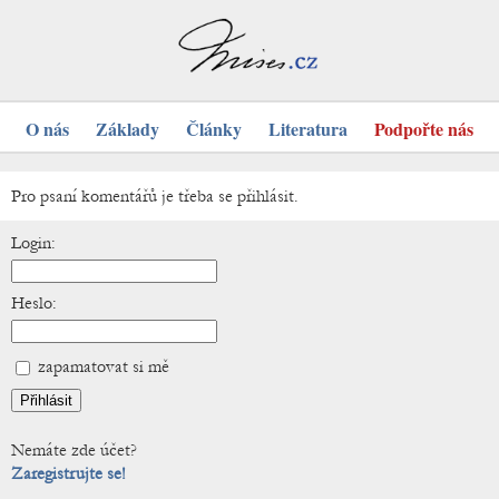
O nás
Základy
Články
Literatura
Podpořte nás
Pro psaní komentářů je třeba se přihlásit.
Login:
Heslo:
zapamatovat si mě
Nemáte zde účet?
Zaregistrujte se!