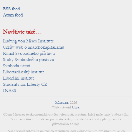
RSS feed
Atom feed
Navštivte také…
Ludwig von Mises Institute
Urzův web o anarchokapitalismu
Kanál Svobodného přístavu
Stoky Svobodného přístavu
Svoboda učení
Libertariánský institut
Liberální institut
Students for Liberty CZ
INESS
Mises.cz
,
2026
Web vytvořil
Urza
.
Cílem Mises.cz je ekonomická osvěta veřejnosti; uvítáme, když naše texty budete šířit.
Souhlas s šířením platí jen pro naše texty; pro převzaté články platí pravidla
původního zdroje.
Názory prezentované na těchto stránkách jsou individuálními vyjádřeními jejich