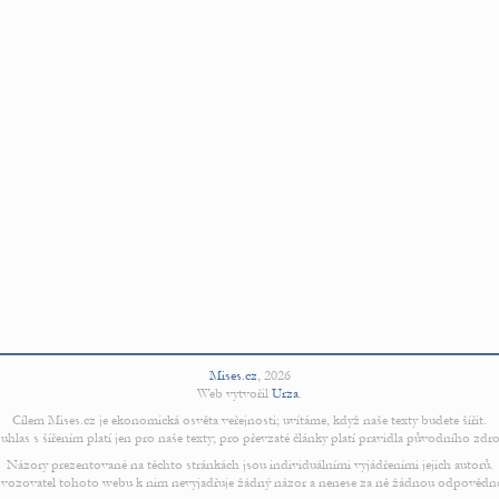
Mises.cz
,
2026
Web vytvořil
Urza
.
Cílem Mises.cz je ekonomická osvěta veřejnosti; uvítáme, když naše texty budete šířit.
uhlas s šířením platí jen pro naše texty; pro převzaté články platí pravidla původního zdro
Názory prezentované na těchto stránkách jsou individuálními vyjádřeními jejich autorů.
vozovatel tohoto webu k nim nevyjadřuje žádný názor a nenese za ně žádnou odpovědn