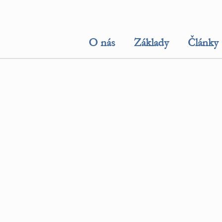
O nás
Základy
Články