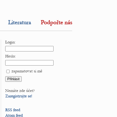
Literatura
Podpořte nás
Login:
Heslo:
zapamatovat si mě
Nemáte zde účet?
Zaregistrujte se!
RSS feed
Atom feed