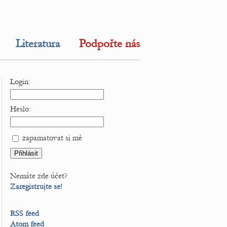
Literatura
Podpořte nás
Login:
Heslo:
zapamatovat si mě
Nemáte zde účet?
Zaregistrujte se!
RSS feed
Atom feed