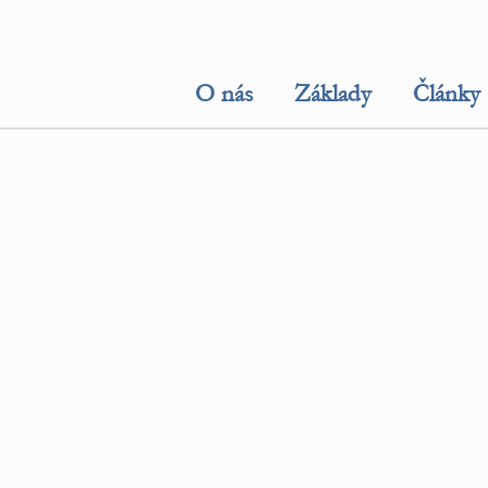
O nás
Základy
Články