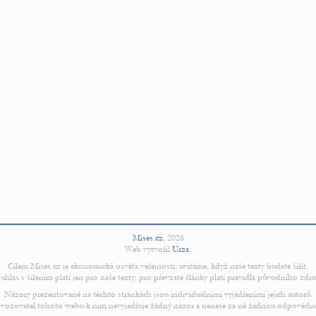
Mises.cz
,
2026
Web vytvořil
Urza
.
Cílem Mises.cz je ekonomická osvěta veřejnosti; uvítáme, když naše texty budete šířit.
uhlas s šířením platí jen pro naše texty; pro převzaté články platí pravidla původního zdro
Názory prezentované na těchto stránkách jsou individuálními vyjádřeními jejich autorů.
vozovatel tohoto webu k nim nevyjadřuje žádný názor a nenese za ně žádnou odpovědn