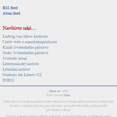
RSS feed
Atom feed
Navštivte také…
Ludwig von Mises Institute
Urzův web o anarchokapitalismu
Kanál Svobodného přístavu
Stoky Svobodného přístavu
Svoboda učení
Libertariánský institut
Liberální institut
Students for Liberty CZ
INESS
Mises.cz
,
2026
Web vytvořil
Urza
.
Cílem Mises.cz je ekonomická osvěta veřejnosti; uvítáme, když naše texty budete šířit.
Souhlas s šířením platí jen pro naše texty; pro převzaté články platí pravidla
původního zdroje.
Názory prezentované na těchto stránkách jsou individuálními vyjádřeními jejich