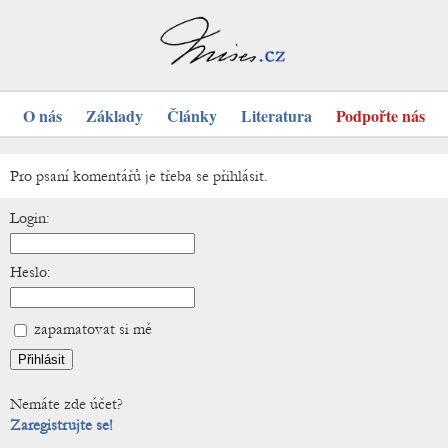
O nás
Základy
Články
Literatura
Podpořte nás
Pro psaní komentářů je třeba se přihlásit.
Login:
Heslo:
zapamatovat si mě
Nemáte zde účet?
Zaregistrujte se!