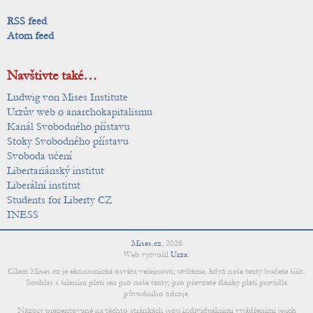
RSS feed
Atom feed
Navštivte také…
Ludwig von Mises Institute
Urzův web o anarchokapitalismu
Kanál Svobodného přístavu
Stoky Svobodného přístavu
Svoboda učení
Libertariánský institut
Liberální institut
Students for Liberty CZ
INESS
Mises.cz
,
2026
Web vytvořil
Urza
.
Cílem Mises.cz je ekonomická osvěta veřejnosti; uvítáme, když naše texty budete šířit.
Souhlas s šířením platí jen pro naše texty; pro převzaté články platí pravidla
původního zdroje.
Názory prezentované na těchto stránkách jsou individuálními vyjádřeními jejich