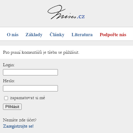
O nás
Základy
Články
Literatura
Podpořte nás
Pro psaní komentářů je třeba se přihlásit.
Login:
Heslo:
zapamatovat si mě
Nemáte zde účet?
Zaregistrujte se!