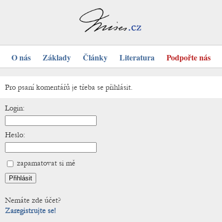
O nás
Základy
Články
Literatura
Podpořte nás
Pro psaní komentářů je třeba se přihlásit.
Login:
Heslo:
zapamatovat si mě
Nemáte zde účet?
Zaregistrujte se!