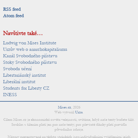
RSS feed
Atom feed
Navštivte také…
Ludwig von Mises Institute
Urzův web o anarchokapitalismu
Kanál Svobodného přístavu
Stoky Svobodného přístavu
Svoboda učení
Libertariánský institut
Liberální institut
Students for Liberty CZ
INESS
Mises.cz
,
2026
Web vytvořil
Urza
.
Cílem Mises.cz je ekonomická osvěta veřejnosti; uvítáme, když naše texty budete šířit.
Souhlas s šířením platí jen pro naše texty; pro převzaté články platí pravidla
původního zdroje.
Názory prezentované na těchto stránkách jsou individuálními vyjádřeními jejich