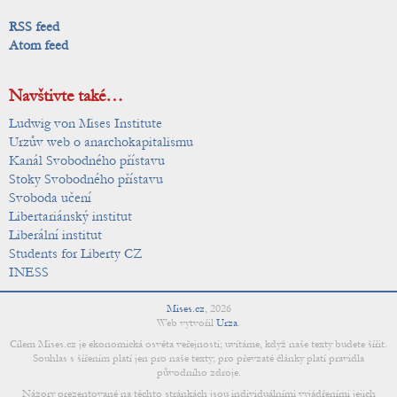
RSS feed
Atom feed
Navštivte také…
Ludwig von Mises Institute
Urzův web o anarchokapitalismu
Kanál Svobodného přístavu
Stoky Svobodného přístavu
Svoboda učení
Libertariánský institut
Liberální institut
Students for Liberty CZ
INESS
Mises.cz
,
2026
Web vytvořil
Urza
.
Cílem Mises.cz je ekonomická osvěta veřejnosti; uvítáme, když naše texty budete šířit.
Souhlas s šířením platí jen pro naše texty; pro převzaté články platí pravidla
původního zdroje.
Názory prezentované na těchto stránkách jsou individuálními vyjádřeními jejich