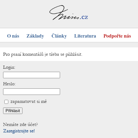
O nás
Základy
Články
Literatura
Podpořte nás
Pro psaní komentářů je třeba se přihlásit.
Login:
Heslo:
zapamatovat si mě
Nemáte zde účet?
Zaregistrujte se!