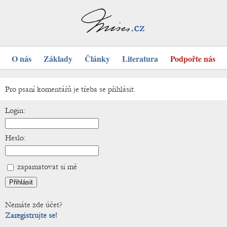
O nás
Základy
Články
Literatura
Podpořte nás
Pro psaní komentářů je třeba se přihlásit.
Login:
Heslo:
zapamatovat si mě
Nemáte zde účet?
Zaregistrujte se!