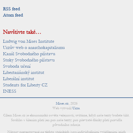
RSS feed
Atom feed
Navštivte také…
Ludwig von Mises Institute
Urzův web o anarchokapitalismu
Kanál Svobodného přístavu
Stoky Svobodného přístavu
Svoboda učení
Libertariánský institut
Liberální institut
Students for Liberty CZ
INESS
Mises.cz
,
2026
Web vytvořil
Urza
.
Cílem Mises.cz je ekonomická osvěta veřejnosti; uvítáme, když naše texty budete šířit.
Souhlas s šířením platí jen pro naše texty; pro převzaté články platí pravidla
původního zdroje.
Názory prezentované na těchto stránkách jsou individuálními vyjádřeními jejich