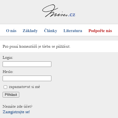
O nás
Základy
Články
Literatura
Podpořte nás
Pro psaní komentářů je třeba se přihlásit.
Login:
Heslo:
zapamatovat si mě
Nemáte zde účet?
Zaregistrujte se!