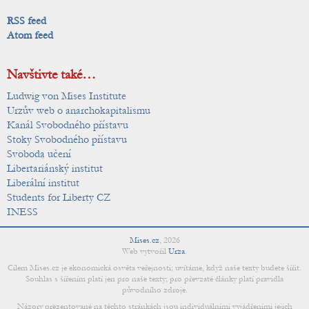
RSS feed
Atom feed
Navštivte také…
Ludwig von Mises Institute
Urzův web o anarchokapitalismu
Kanál Svobodného přístavu
Stoky Svobodného přístavu
Svoboda učení
Libertariánský institut
Liberální institut
Students for Liberty CZ
INESS
Mises.cz
,
2026
Web vytvořil
Urza
.
Cílem Mises.cz je ekonomická osvěta veřejnosti; uvítáme, když naše texty budete šířit.
Souhlas s šířením platí jen pro naše texty; pro převzaté články platí pravidla
původního zdroje.
Názory prezentované na těchto stránkách jsou individuálními vyjádřeními jejich