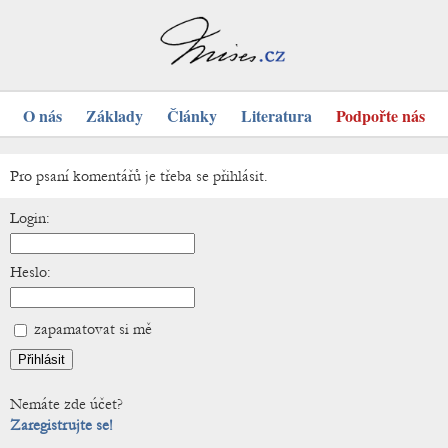
O nás
Základy
Články
Literatura
Podpořte nás
Pro psaní komentářů je třeba se přihlásit.
Login:
Heslo:
zapamatovat si mě
Nemáte zde účet?
Zaregistrujte se!