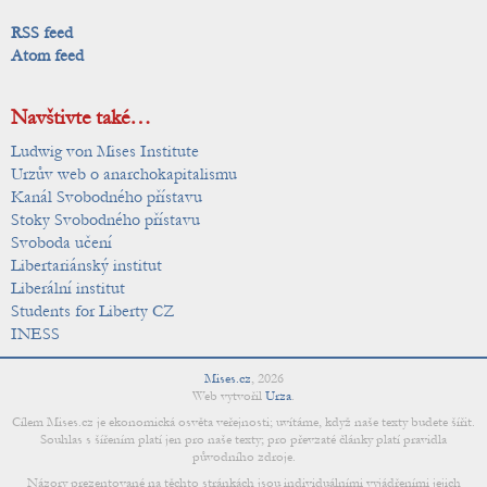
RSS feed
Atom feed
Navštivte také…
Ludwig von Mises Institute
Urzův web o anarchokapitalismu
Kanál Svobodného přístavu
Stoky Svobodného přístavu
Svoboda učení
Libertariánský institut
Liberální institut
Students for Liberty CZ
INESS
Mises.cz
,
2026
Web vytvořil
Urza
.
Cílem Mises.cz je ekonomická osvěta veřejnosti; uvítáme, když naše texty budete šířit.
Souhlas s šířením platí jen pro naše texty; pro převzaté články platí pravidla
původního zdroje.
Názory prezentované na těchto stránkách jsou individuálními vyjádřeními jejich