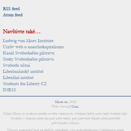
RSS feed
Atom feed
Navštivte také…
Ludwig von Mises Institute
Urzův web o anarchokapitalismu
Kanál Svobodného přístavu
Stoky Svobodného přístavu
Svoboda učení
Libertariánský institut
Liberální institut
Students for Liberty CZ
INESS
Mises.cz
,
2026
Web vytvořil
Urza
.
Cílem Mises.cz je ekonomická osvěta veřejnosti; uvítáme, když naše texty budete šířit.
Souhlas s šířením platí jen pro naše texty; pro převzaté články platí pravidla
původního zdroje.
Názory prezentované na těchto stránkách jsou individuálními vyjádřeními jejich