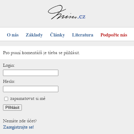
O nás
Základy
Články
Literatura
Podpořte nás
Pro psaní komentářů je třeba se přihlásit.
Login:
Heslo:
zapamatovat si mě
Nemáte zde účet?
Zaregistrujte se!