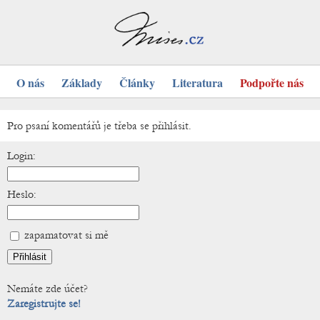
O nás
Základy
Články
Literatura
Podpořte nás
Pro psaní komentářů je třeba se přihlásit.
Login:
Heslo:
zapamatovat si mě
Nemáte zde účet?
Zaregistrujte se!