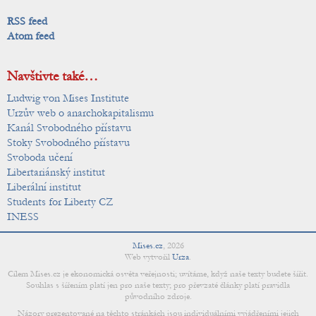
RSS feed
Atom feed
Navštivte také…
Ludwig von Mises Institute
Urzův web o anarchokapitalismu
Kanál Svobodného přístavu
Stoky Svobodného přístavu
Svoboda učení
Libertariánský institut
Liberální institut
Students for Liberty CZ
INESS
Mises.cz
,
2026
Web vytvořil
Urza
.
Cílem Mises.cz je ekonomická osvěta veřejnosti; uvítáme, když naše texty budete šířit.
Souhlas s šířením platí jen pro naše texty; pro převzaté články platí pravidla
původního zdroje.
Názory prezentované na těchto stránkách jsou individuálními vyjádřeními jejich