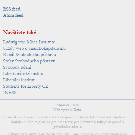
RSS feed
Atom feed
Navštivte také…
Ludwig von Mises Institute
Urzův web o anarchokapitalismu
Kanál Svobodného přístavu
Stoky Svobodného přístavu
Svoboda učení
Libertariánský institut
Liberální institut
Students for Liberty CZ
INESS
Mises.cz
,
2026
Web vytvořil
Urza
.
Cílem Mises.cz je ekonomická osvěta veřejnosti; uvítáme, když naše texty budete šířit.
Souhlas s šířením platí jen pro naše texty; pro převzaté články platí pravidla
původního zdroje.
Názory prezentované na těchto stránkách jsou individuálními vyjádřeními jejich