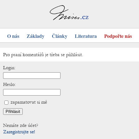
O nás
Základy
Články
Literatura
Podpořte nás
Pro psaní komentářů je třeba se přihlásit.
Login:
Heslo:
zapamatovat si mě
Nemáte zde účet?
Zaregistrujte se!