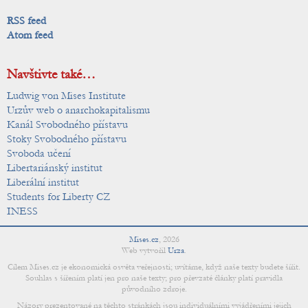
RSS feed
Atom feed
Navštivte také…
Ludwig von Mises Institute
Urzův web o anarchokapitalismu
Kanál Svobodného přístavu
Stoky Svobodného přístavu
Svoboda učení
Libertariánský institut
Liberální institut
Students for Liberty CZ
INESS
Mises.cz
,
2026
Web vytvořil
Urza
.
Cílem Mises.cz je ekonomická osvěta veřejnosti; uvítáme, když naše texty budete šířit.
Souhlas s šířením platí jen pro naše texty; pro převzaté články platí pravidla
původního zdroje.
Názory prezentované na těchto stránkách jsou individuálními vyjádřeními jejich