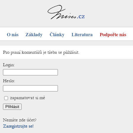
O nás
Základy
Články
Literatura
Podpořte nás
Pro psaní komentářů je třeba se přihlásit.
Login:
Heslo:
zapamatovat si mě
Nemáte zde účet?
Zaregistrujte se!