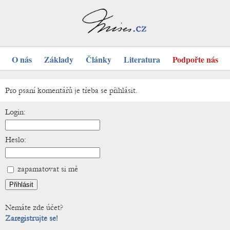
O nás
Základy
Články
Literatura
Podpořte nás
Pro psaní komentářů je třeba se přihlásit.
Login:
Heslo:
zapamatovat si mě
Nemáte zde účet?
Zaregistrujte se!