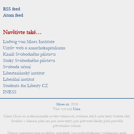
RSS feed
Atom feed
Navštivte také…
Ludwig von Mises Institute
Urzův web o anarchokapitalismu
Kanál Svobodného přístavu
Stoky Svobodného přístavu
Svoboda učení
Libertariánský institut
Liberální institut
Students for Liberty CZ
INESS
Mises.cz
,
2026
Web vytvořil
Urza
.
Cílem Mises.cz je ekonomická osvěta veřejnosti; uvítáme, když naše texty budete šířit.
Souhlas s šířením platí jen pro naše texty; pro převzaté články platí pravidla
původního zdroje.
Názory prezentované na těchto stránkách jsou individuálními vyjádřeními jejich