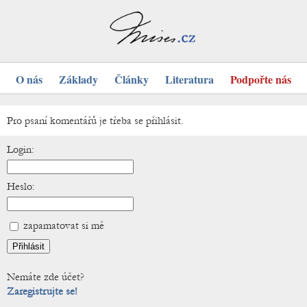
O nás
Základy
Články
Literatura
Podpořte nás
Pro psaní komentářů je třeba se přihlásit.
Login:
Heslo:
zapamatovat si mě
Nemáte zde účet?
Zaregistrujte se!