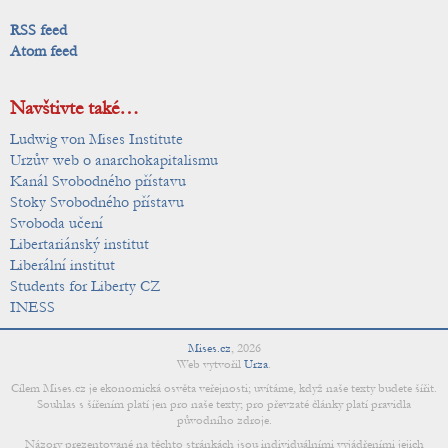
RSS feed
Atom feed
Navštivte také…
Ludwig von Mises Institute
Urzův web o anarchokapitalismu
Kanál Svobodného přístavu
Stoky Svobodného přístavu
Svoboda učení
Libertariánský institut
Liberální institut
Students for Liberty CZ
INESS
Mises.cz
,
2026
Web vytvořil
Urza
.
Cílem Mises.cz je ekonomická osvěta veřejnosti; uvítáme, když naše texty budete šířit.
Souhlas s šířením platí jen pro naše texty; pro převzaté články platí pravidla
původního zdroje.
Názory prezentované na těchto stránkách jsou individuálními vyjádřeními jejich