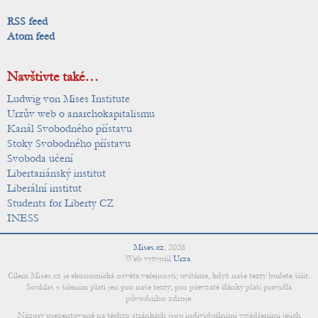
RSS feed
Atom feed
Navštivte také…
Ludwig von Mises Institute
Urzův web o anarchokapitalismu
Kanál Svobodného přístavu
Stoky Svobodného přístavu
Svoboda učení
Libertariánský institut
Liberální institut
Students for Liberty CZ
INESS
Mises.cz
,
2026
Web vytvořil
Urza
.
Cílem Mises.cz je ekonomická osvěta veřejnosti; uvítáme, když naše texty budete šířit.
Souhlas s šířením platí jen pro naše texty; pro převzaté články platí pravidla
původního zdroje.
Názory prezentované na těchto stránkách jsou individuálními vyjádřeními jejich