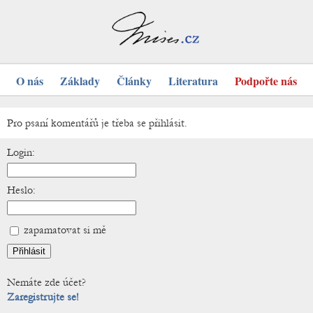
O nás
Základy
Články
Literatura
Podpořte nás
Pro psaní komentářů je třeba se přihlásit.
Login:
Heslo:
zapamatovat si mě
Nemáte zde účet?
Zaregistrujte se!