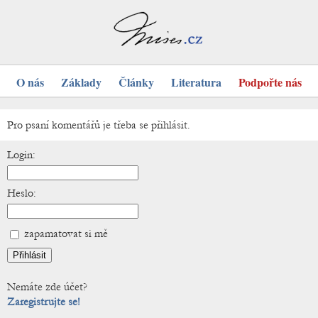
O nás
Základy
Články
Literatura
Podpořte nás
Pro psaní komentářů je třeba se přihlásit.
Login:
Heslo:
zapamatovat si mě
Nemáte zde účet?
Zaregistrujte se!