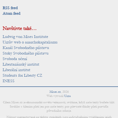
RSS feed
Atom feed
Navštivte také…
Ludwig von Mises Institute
Urzův web o anarchokapitalismu
Kanál Svobodného přístavu
Stoky Svobodného přístavu
Svoboda učení
Libertariánský institut
Liberální institut
Students for Liberty CZ
INESS
Mises.cz
,
2026
Web vytvořil
Urza
.
Cílem Mises.cz je ekonomická osvěta veřejnosti; uvítáme, když naše texty budete šířit.
Souhlas s šířením platí jen pro naše texty; pro převzaté články platí pravidla
původního zdroje.
Názory prezentované na těchto stránkách jsou individuálními vyjádřeními jejich