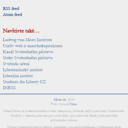
RSS feed
Atom feed
Navštivte také…
Ludwig von Mises Institute
Urzův web o anarchokapitalismu
Kanál Svobodného přístavu
Stoky Svobodného přístavu
Svoboda učení
Libertariánský institut
Liberální institut
Students for Liberty CZ
INESS
Mises.cz
,
2026
Web vytvořil
Urza
.
Cílem Mises.cz je ekonomická osvěta veřejnosti; uvítáme, když naše texty budete šířit.
Souhlas s šířením platí jen pro naše texty; pro převzaté články platí pravidla
původního zdroje.
Názory prezentované na těchto stránkách jsou individuálními vyjádřeními jejich