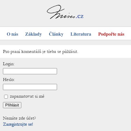
O nás
Základy
Články
Literatura
Podpořte nás
Pro psaní komentářů je třeba se přihlásit.
Login:
Heslo:
zapamatovat si mě
Nemáte zde účet?
Zaregistrujte se!