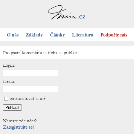
O nás
Základy
Články
Literatura
Podpořte nás
Pro psaní komentářů je třeba se přihlásit.
Login:
Heslo:
zapamatovat si mě
Nemáte zde účet?
Zaregistrujte se!