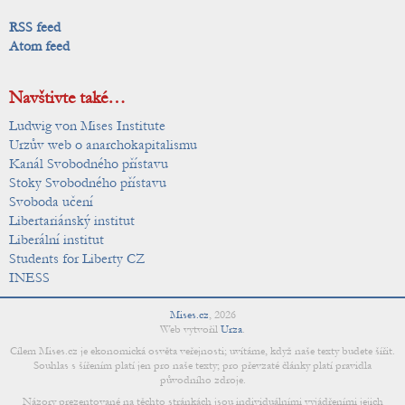
RSS feed
Atom feed
Navštivte také…
Ludwig von Mises Institute
Urzův web o anarchokapitalismu
Kanál Svobodného přístavu
Stoky Svobodného přístavu
Svoboda učení
Libertariánský institut
Liberální institut
Students for Liberty CZ
INESS
Mises.cz
,
2026
Web vytvořil
Urza
.
Cílem Mises.cz je ekonomická osvěta veřejnosti; uvítáme, když naše texty budete šířit.
Souhlas s šířením platí jen pro naše texty; pro převzaté články platí pravidla
původního zdroje.
Názory prezentované na těchto stránkách jsou individuálními vyjádřeními jejich