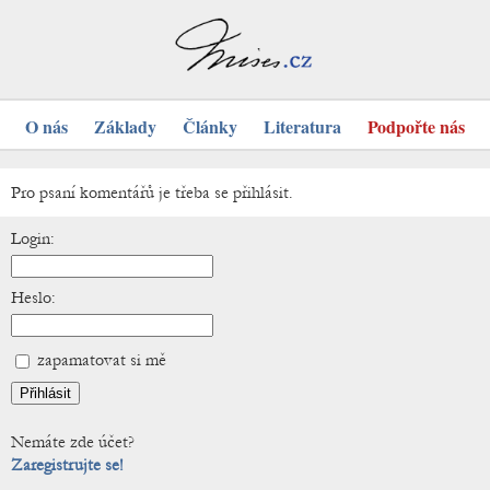
O nás
Základy
Články
Literatura
Podpořte nás
Pro psaní komentářů je třeba se přihlásit.
Login:
Heslo:
zapamatovat si mě
Nemáte zde účet?
Zaregistrujte se!