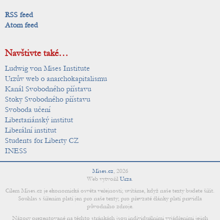
RSS feed
Atom feed
Navštivte také…
Ludwig von Mises Institute
Urzův web o anarchokapitalismu
Kanál Svobodného přístavu
Stoky Svobodného přístavu
Svoboda učení
Libertariánský institut
Liberální institut
Students for Liberty CZ
INESS
Mises.cz
,
2026
Web vytvořil
Urza
.
Cílem Mises.cz je ekonomická osvěta veřejnosti; uvítáme, když naše texty budete šířit.
Souhlas s šířením platí jen pro naše texty; pro převzaté články platí pravidla
původního zdroje.
Názory prezentované na těchto stránkách jsou individuálními vyjádřeními jejich