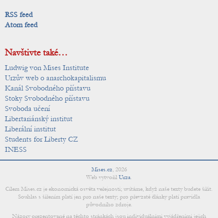
RSS feed
Atom feed
Navštivte také…
Ludwig von Mises Institute
Urzův web o anarchokapitalismu
Kanál Svobodného přístavu
Stoky Svobodného přístavu
Svoboda učení
Libertariánský institut
Liberální institut
Students for Liberty CZ
INESS
Mises.cz
,
2026
Web vytvořil
Urza
.
Cílem Mises.cz je ekonomická osvěta veřejnosti; uvítáme, když naše texty budete šířit.
Souhlas s šířením platí jen pro naše texty; pro převzaté články platí pravidla
původního zdroje.
Názory prezentované na těchto stránkách jsou individuálními vyjádřeními jejich