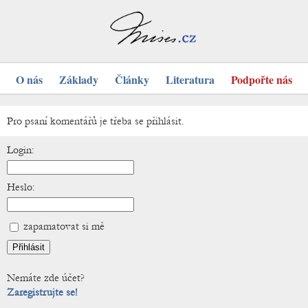
O nás
Základy
Články
Literatura
Podpořte nás
Pro psaní komentářů je třeba se přihlásit.
Login:
Heslo:
zapamatovat si mě
Nemáte zde účet?
Zaregistrujte se!